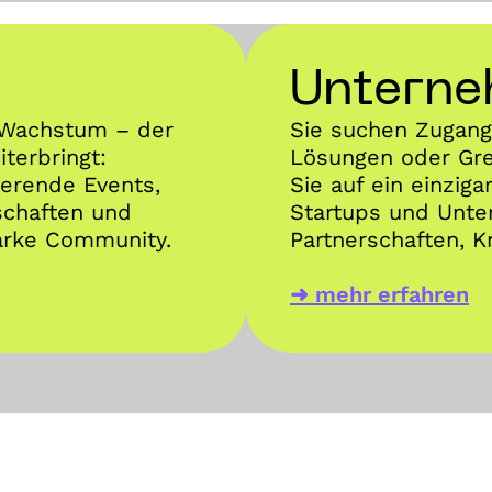
Untern
m Wachstum – der
Sie suchen Zugang 
terbringt:
Lösungen oder Gre
ierende Events,
Sie auf ein einzig
schaften und
Startups und Unter
arke Community.
Partnerschaften, 
➜ mehr erfahren