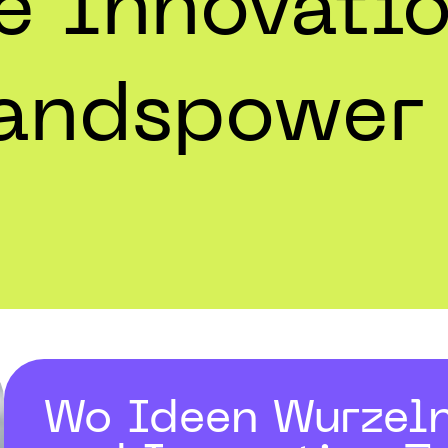
e Innovatio
andspower t
Wo Ideen Wurzeln