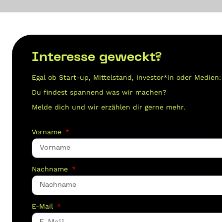
Interesse geweckt?
Egal ob Start-up, Mittelstand, Investor*in oder Medien
Du findest spannend was wir
machen?
Melde dich und wir erzählen dir gerne mehr.
Vorname
Nachname
E-Mail