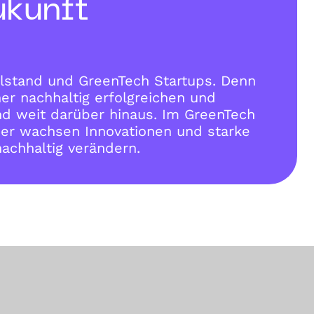
ukunft
lstand und GreenTech Startups. Denn
ner nachhaltig erfolgreichen und
nd weit darüber hinaus. Im GreenTech
ier wachsen Innovationen und starke
achhaltig verändern.