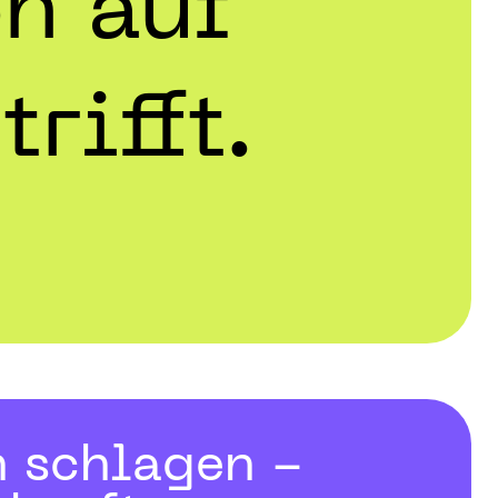
n auf
rifft.
 schlagen -