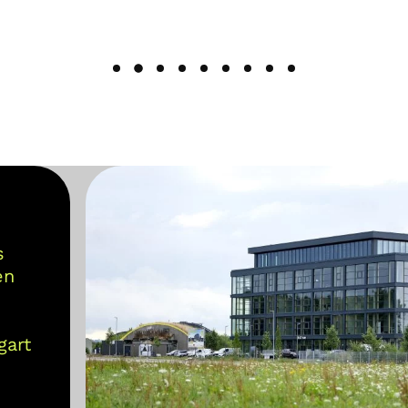
s
en
gart