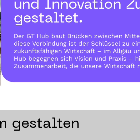
und Innovation Z
gestaltet.
Der GT Hub baut Brücken zwischen Mitte
diese Verbindung ist der Schlüssel zu ei
zukunftsfähigen Wirtschaft – im Allgäu u
Hub begegnen sich Vision und Praxis – h
Zusammenarbeit, die unsere Wirtschaft n
m gestalten