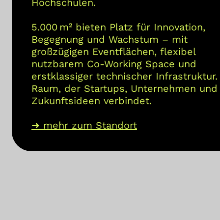
Hochschulen.
5.000 m² bieten Platz für Innovation,
Begegnung und Wachstum – mit
großzügigen Eventflächen, flexibel
nutzbarem Co-Working Space und
erstklassiger technischer Infrastruktur.
Raum, der Startups, Unternehmen und
Zukunftsideen verbindet.
➜ mehr zum Standort