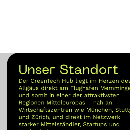
Unser Standort
Der GreenTech Hub liegt im Herzen de
Allgäus direkt am Flughafen Memming
und somit in einer der attraktivsten
Regionen Mitteleuropas – nah an
Wirtschaftszentren wie München, Stutt
und Zürich, und direkt im Netzwerk
starker Mittelständler, Startups und